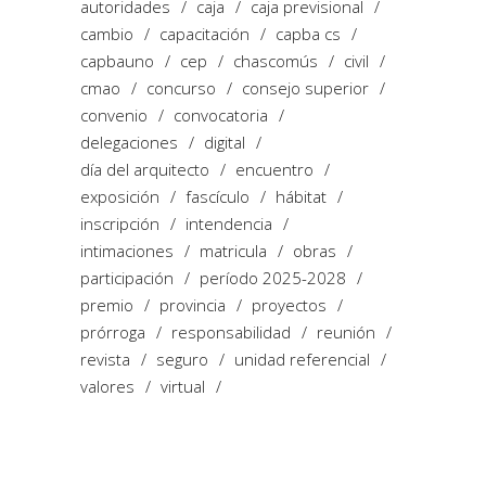
autoridades
caja
caja previsional
cambio
capacitación
capba cs
capbauno
cep
chascomús
civil
cmao
concurso
consejo superior
convenio
convocatoria
delegaciones
digital
día del arquitecto
encuentro
exposición
fascículo
hábitat
inscripción
intendencia
intimaciones
matricula
obras
participación
período 2025-2028
premio
provincia
proyectos
prórroga
responsabilidad
reunión
revista
seguro
unidad referencial
valores
virtual