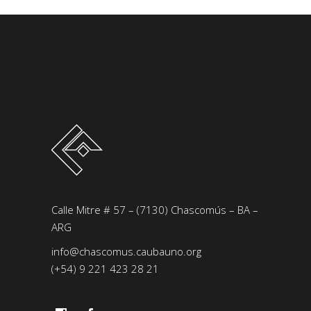
Calle Mitre # 57 – (7130) Chascomús – BA –
ARG
info@chascomus.caubauno.org
(+54) 9 221 423 28 21