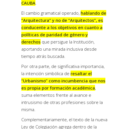
CAUBA
.
El cambio gramatical operado,
hablando de
“Arquitectura” y no de “Arquitectos”, es
conducente a los objetivos en cuanto a
políticas de paridad de género y
derechos
que persigue la Institución,
aportando una mirada inclusiva desde
tiempo atrás buscada.
Por otra parte, de significativa importancia,
la intención simbólica de
resaltar el
“Urbanismo” como incumbencia que nos
es propia por formación académica
,
suma elementos frente al avance e
intrusismo de otras profesiones sobre la
misma.
Complementariamente, el texto de la nueva
Ley de Colegiación agrega dentro de la