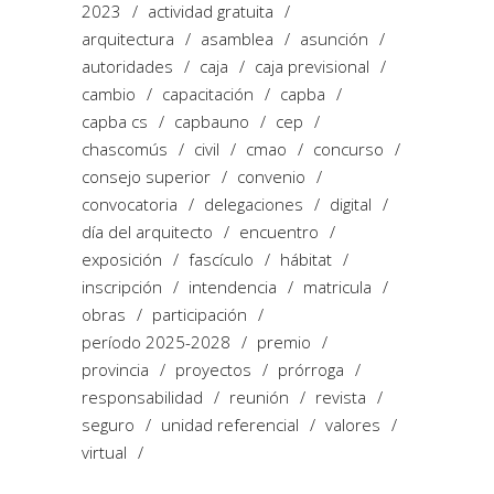
2023
actividad gratuita
arquitectura
asamblea
asunción
autoridades
caja
caja previsional
cambio
capacitación
capba
capba cs
capbauno
cep
chascomús
civil
cmao
concurso
consejo superior
convenio
convocatoria
delegaciones
digital
día del arquitecto
encuentro
exposición
fascículo
hábitat
inscripción
intendencia
matricula
obras
participación
período 2025-2028
premio
provincia
proyectos
prórroga
responsabilidad
reunión
revista
seguro
unidad referencial
valores
virtual