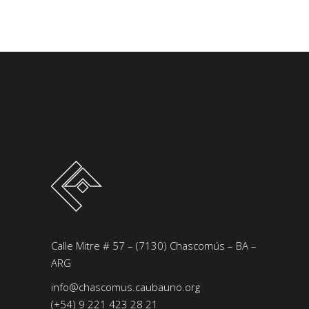
Calle Mitre # 57 – (7130) Chascomús – BA –
ARG
info@chascomus.caubauno.org
(+54) 9 221 423 28 21