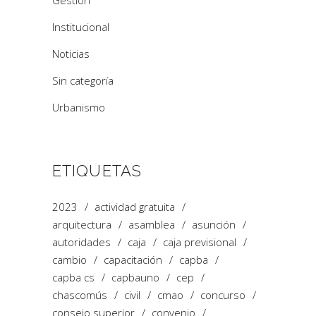
Institucional
Noticias
Sin categoría
Urbanismo
ETIQUETAS
2023
actividad gratuita
arquitectura
asamblea
asunción
autoridades
caja
caja previsional
cambio
capacitación
capba
capba cs
capbauno
cep
chascomús
civil
cmao
concurso
consejo superior
convenio