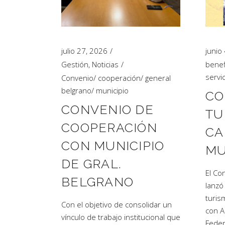
julio 27, 2026
junio
Gestión
,
Noticias
benef
servi
Convenio
/
cooperación
/
general
belgrano
/
municipio
CO
CONVENIO DE
TU
COOPERACIÓN
CA
CON MUNICIPIO
MU
DE GRAL.
El Co
BELGRANO
lanzó
turis
Con el objetivo de consolidar un
con A
vínculo de trabajo institucional que
Feder