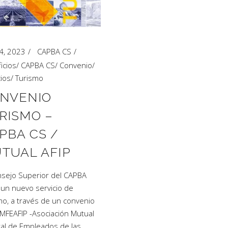
 4, 2023
CAPBA CS
icios
/
CAPBA CS
/
Convenio
/
cios
/
Turismo
NVENIO
RISMO –
PBA CS /
TUAL AFIP
nsejo Superior del CAPBA
 un nuevo servicio de
mo, a través de un convenio
MFEAFIP -Asociación Mutual
al de Empleados de las