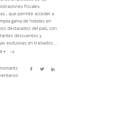
istraciones Fiscales
cas-, que permite acceder a
mplia gama de hoteles en
nos destacados del país, con
tantes descuentos y
jas exclusivas en traslados
R +
inomantz
entarios