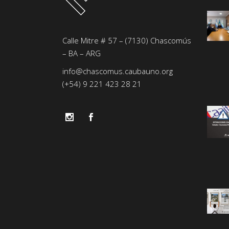
Calle Mitre # 57 – (7130) Chascomús
– BA – ARG
info@chascomus.caubauno.org
(+54) 9 221 423 28 21