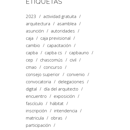
ETIQUETAS
2023
actividad gratuita
arquitectura
asamblea
asunción
autoridades
caja
caja previsional
cambio
capacitación
capba
capba cs
capbauno
cep
chascomús
civil
cmao
concurso
consejo superior
convenio
convocatoria
delegaciones
digital
día del arquitecto
encuentro
exposición
fascículo
hábitat
inscripción
intendencia
matricula
obras
participación