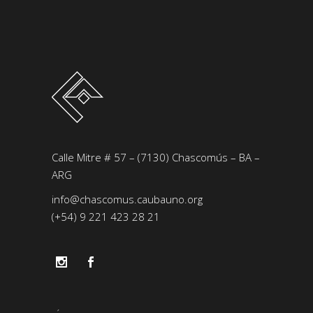
Calle Mitre # 57 – (7130) Chascomús – BA –
ARG
info@chascomus.caubauno.org
(+54) 9 221 423 28 21