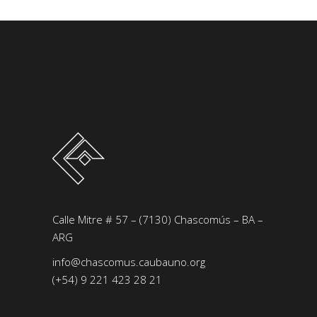
Calle Mitre # 57 – (7130) Chascomús – BA –
ARG
info@chascomus.caubauno.org
(+54) 9 221 423 28 21