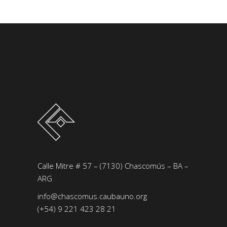
Calle Mitre # 57 – (7130) Chascomús – BA –
ARG
info@chascomus.caubauno.org
(+54) 9 221 423 28 21