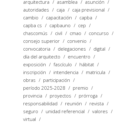
arquitectura
asamblea
asunción
autoridades
caja
caja previsional
cambio
capacitación
capba
capba cs
capbauno
cep
chascomús
civil
cmao
concurso
consejo superior
convenio
convocatoria
delegaciones
digital
día del arquitecto
encuentro
exposición
fascículo
hábitat
inscripción
intendencia
matricula
obras
participación
período 2025-2028
premio
provincia
proyectos
prórroga
responsabilidad
reunión
revista
seguro
unidad referencial
valores
virtual