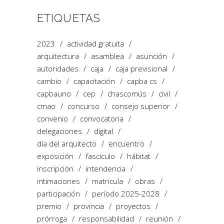
ETIQUETAS
2023
actividad gratuita
arquitectura
asamblea
asunción
autoridades
caja
caja previsional
cambio
capacitación
capba cs
capbauno
cep
chascomús
civil
cmao
concurso
consejo superior
convenio
convocatoria
delegaciones
digital
día del arquitecto
encuentro
exposición
fascículo
hábitat
inscripción
intendencia
intimaciones
matricula
obras
participación
período 2025-2028
premio
provincia
proyectos
prórroga
responsabilidad
reunión