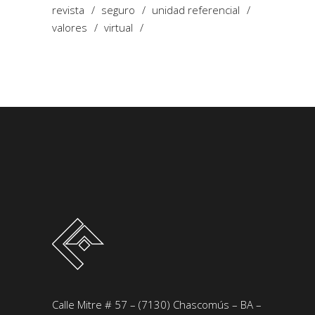
revista
seguro
unidad referencial
valores
virtual
Calle Mitre # 57 – (7130) Chascomús – BA –