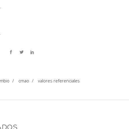
.
.
ambio
/
cmao
/
valores referenciales
ADOS