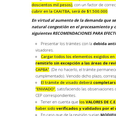
doscientos mil pesos)
, con un factor de correc
cubrir en la CAAITBA, será de $1.500.000
.
En virtud al aumento de la demanda que se 
natural congestión en el procesamiento y c
siguientes RECOMENDACIONES PARA EFECT
Presentar los trámites con la
debida anti
visadores.
Cargar todos los elementos exigidos en e
remitirlo sin excepción a las áreas de rev
CAPBA”
. (De no hacerlo, el trámite perman
cumplimentado). Vencido dicho plazo, corresp
El trámite de visado deberá
completarse
“ENVIADO”
, satisfaciendo las observaciones 
CEP correspondientes.
Tener en cuenta que
los
VALORES DE C.E
haber sido
verificados y validados por el 
En caso que de la revisión surjan
MODIFIC