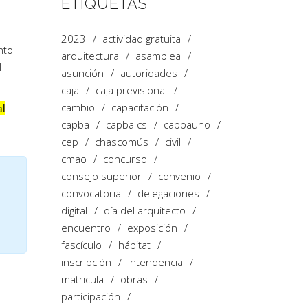
ETIQUETAS
2023
actividad gratuita
nto
arquitectura
asamblea
l
asunción
autoridades
caja
caja previsional
cambio
capacitación
al
capba
capba cs
capbauno
cep
chascomús
civil
cmao
concurso
consejo superior
convenio
convocatoria
delegaciones
digital
día del arquitecto
encuentro
exposición
fascículo
hábitat
inscripción
intendencia
matricula
obras
participación