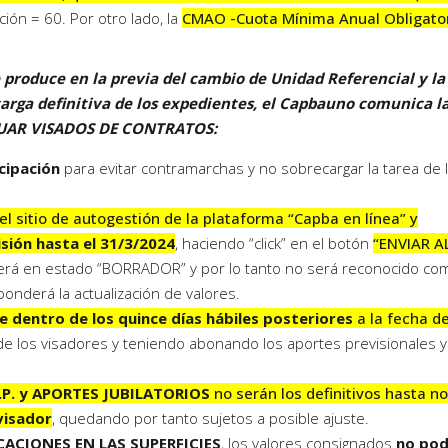
ción = 60. Por otro lado, la
CMAO -Cuota Mínima Anual Obligator
produce en la previa del cambio de Unidad Referencial y la
arga definitiva de los expedientes, el Capbauno comunica l
UAR VISADOS DE CONTRATOS:
cipación
para evitar contramarchas y no sobrecargar la tarea de 
l sitio de autogestión de la plataforma “Capba en línea” y
isión hasta el 31/3/2024
, haciendo “click” en el botón
“ENVIAR A
ecerá en estado “BORRADOR” y por lo tanto no será reconocido co
onderá la actualización de valores.
 dentro de los quince días hábiles posteriores
a la fecha d
de los visadores y teniendo abonando los aportes previsionales y
.P. y APORTES JUBILATORIOS
no serán los definitivos hasta no
visador
, quedando por tanto sujetos a posible ajuste.
ACIONES EN LAS SUPERFICIES
, los valores consignados
no pod