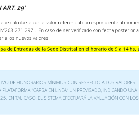
ART. 29°
, debe calcularse con el valor referencial correspondiente al mome
º263-271-297-. En caso de ser verificado con fecha posterior a
r a los nuevos valores.
sa de Entradas de la Sede Distrital en el horario de 9 a 14 hs, 
TIVO DE HONORARIOS MÍNIMOS CON RESPECTO A LOS VALORES
 PLATAFORMA “CAPBA EN LINEA” UN PREVISADO, INDICANDO UNA
25. EN TAL CASO, EL SISTEMA EFECTUARÁ LA VALUACIÓN CON LOS