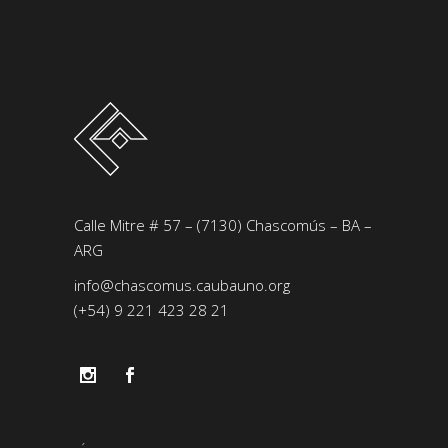
Calle Mitre # 57 – (7130) Chascomús – BA –
ARG
info@chascomus.caubauno.org
(+54) 9 221 423 28 21