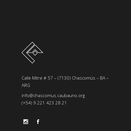
Calle Mitre # 57 – (7130) Chascomús – BA –
ARG
info@chascomus.caubauno.org
(+54) 9 221 423 28 21