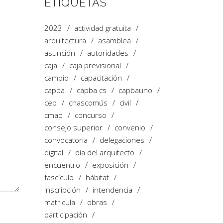
ETIQUETAS
2023
actividad gratuita
arquitectura
asamblea
asunción
autoridades
caja
caja previsional
cambio
capacitación
capba
capba cs
capbauno
cep
chascomús
civil
cmao
concurso
consejo superior
convenio
convocatoria
delegaciones
digital
día del arquitecto
encuentro
exposición
fascículo
hábitat
inscripción
intendencia
matricula
obras
participación