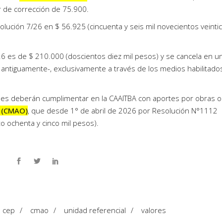
r de corrección de 75.900.
lución 7/26 en $ 56.925 (cincuenta y seis mil novecientos veinti
6 es de $ 210.000 (doscientos diez mil pesos) y se cancela en u
antiguamente-, exclusivamente a través de los medios habilitado
les deberán cumplimentar en la CAAITBA con aportes por obras o
a (CMAO)
, que desde 1° de abril de 2026 por Resolución N°1112
o ochenta y cinco mil pesos).
cep
/
cmao
/
unidad referencial
/
valores