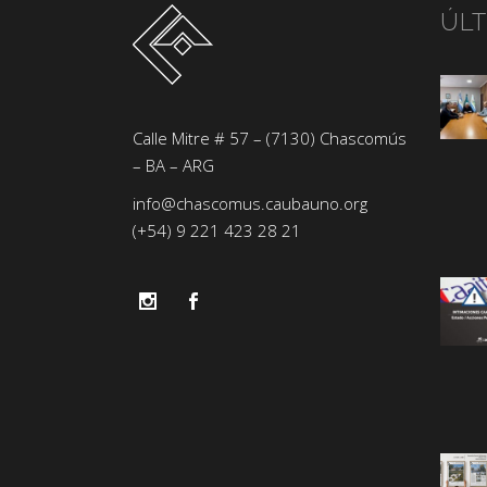
ÚL
Calle Mitre # 57 – (7130) Chascomús
– BA – ARG
info@chascomus.caubauno.org
(+54) 9 221 423 28 21