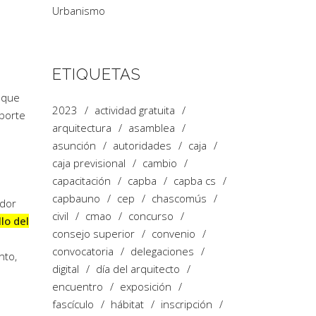
Urbanismo
ETIQUETAS
 que
2023
actividad gratuita
aporte
arquitectura
asamblea
asunción
autoridades
caja
caja previsional
cambio
capacitación
capba
capba cs
capbauno
cep
chascomús
ador
civil
cmao
concurso
lo del
consejo superior
convenio
convocatoria
delegaciones
nto,
digital
día del arquitecto
encuentro
exposición
fascículo
hábitat
inscripción