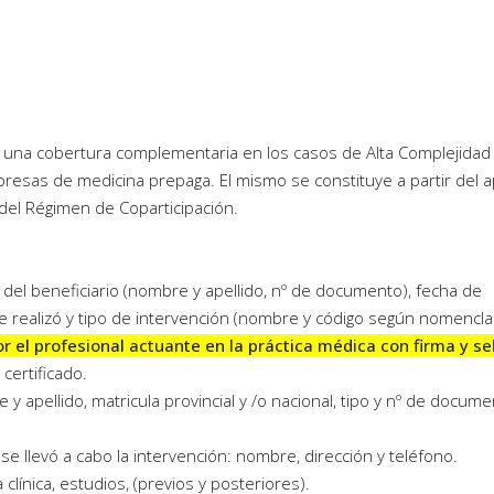
r una cobertura complementaria en los casos de Alta Complejidad
presas de medicina prepaga. El mismo se constituye a partir del 
s del Régimen de Coparticipación.
 del beneficiario (nombre y apellido, nº de documento), fecha de
 se realizó y tipo de intervención (nombre y código según nomencl
r el profesional actuante en la práctica médica con firma y sel
certificado.
y apellido, matricula provincial y /o nacional, tipo y nº de docume
se llevó a cabo la intervención: nombre, dirección y teléfono.
ínica, estudios, (previos y posteriores).