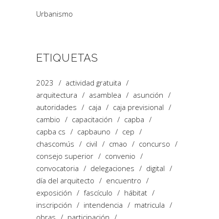
Urbanismo
ETIQUETAS
2023
actividad gratuita
arquitectura
asamblea
asunción
autoridades
caja
caja previsional
cambio
capacitación
capba
capba cs
capbauno
cep
chascomús
civil
cmao
concurso
consejo superior
convenio
convocatoria
delegaciones
digital
día del arquitecto
encuentro
exposición
fascículo
hábitat
inscripción
intendencia
matricula
obras
participación