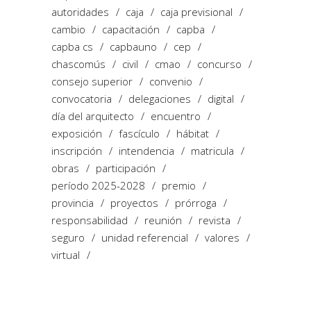
autoridades
caja
caja previsional
cambio
capacitación
capba
capba cs
capbauno
cep
chascomús
civil
cmao
concurso
consejo superior
convenio
convocatoria
delegaciones
digital
día del arquitecto
encuentro
exposición
fascículo
hábitat
inscripción
intendencia
matricula
obras
participación
período 2025-2028
premio
provincia
proyectos
prórroga
responsabilidad
reunión
revista
seguro
unidad referencial
valores
virtual