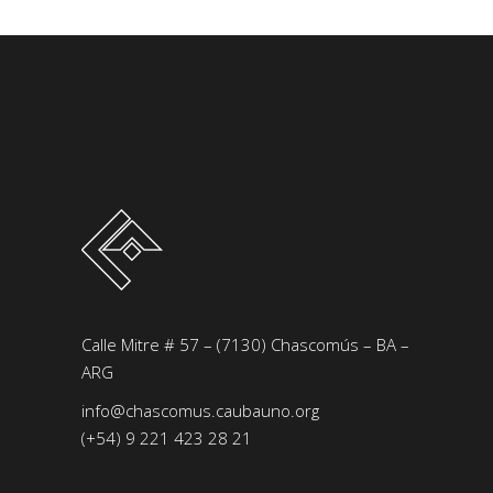
Calle Mitre # 57 – (7130) Chascomús – BA –
ARG
info@chascomus.caubauno.org
(+54) 9 221 423 28 21