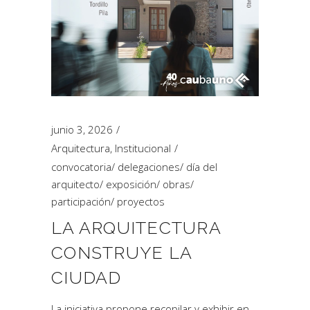
junio 3, 2026
Arquitectura
,
Institucional
convocatoria
/
delegaciones
/
día del
arquitecto
/
exposición
/
obras
/
participación
/
proyectos
LA ARQUITECTURA
CONSTRUYE LA
CIUDAD
La iniciativa propone recopilar y exhibir en