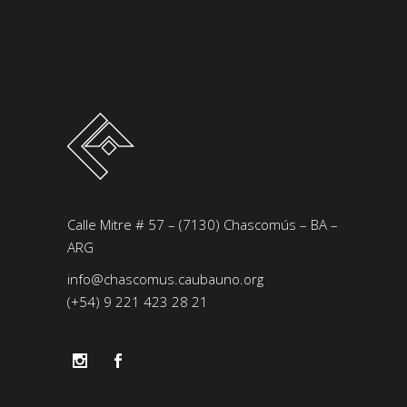
Calle Mitre # 57 – (7130) Chascomús – BA –
ARG
info@chascomus.caubauno.org
(+54) 9 221 423 28 21