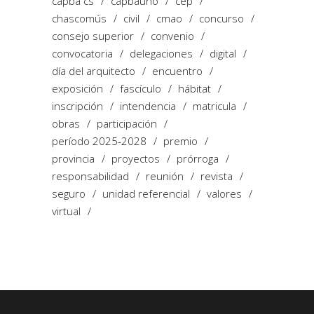
capba cs
capbauno
cep
chascomús
civil
cmao
concurso
consejo superior
convenio
convocatoria
delegaciones
digital
día del arquitecto
encuentro
exposición
fascículo
hábitat
inscripción
intendencia
matricula
obras
participación
período 2025-2028
premio
provincia
proyectos
prórroga
responsabilidad
reunión
revista
seguro
unidad referencial
valores
virtual