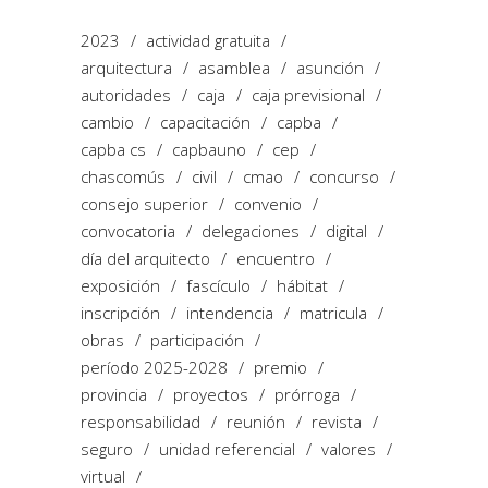
2023
actividad gratuita
arquitectura
asamblea
asunción
autoridades
caja
caja previsional
cambio
capacitación
capba
capba cs
capbauno
cep
chascomús
civil
cmao
concurso
consejo superior
convenio
convocatoria
delegaciones
digital
día del arquitecto
encuentro
exposición
fascículo
hábitat
inscripción
intendencia
matricula
obras
participación
período 2025-2028
premio
provincia
proyectos
prórroga
responsabilidad
reunión
revista
seguro
unidad referencial
valores
virtual