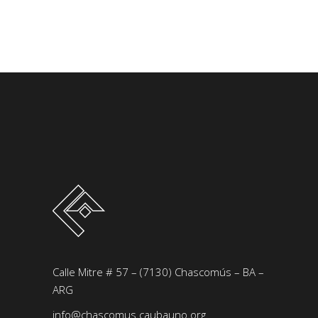
Calle Mitre # 57 – (7130) Chascomús – BA –
ARG
info@chascomus.caubauno.org