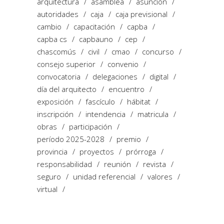
arquitectura
asamblea
asunción
autoridades
caja
caja previsional
cambio
capacitación
capba
capba cs
capbauno
cep
chascomús
civil
cmao
concurso
consejo superior
convenio
convocatoria
delegaciones
digital
día del arquitecto
encuentro
exposición
fascículo
hábitat
inscripción
intendencia
matricula
obras
participación
período 2025-2028
premio
provincia
proyectos
prórroga
responsabilidad
reunión
revista
seguro
unidad referencial
valores
virtual