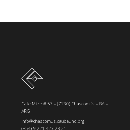
Calle Mitre # 57 – (7130) Chascomús – BA –
ARG
info@chascomus.caubauno.org
(+54) 9 221 423 28 21