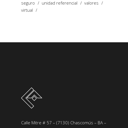
seguro
unidad referencial
valores
virtual
Calle Mitre # 57 – (7130) Chascomús – BA –