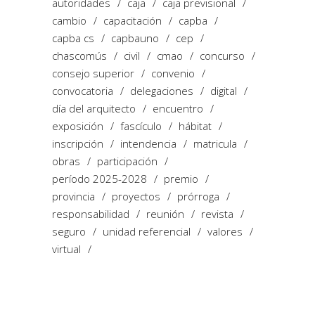
autoridades
caja
caja previsional
cambio
capacitación
capba
capba cs
capbauno
cep
chascomús
civil
cmao
concurso
consejo superior
convenio
convocatoria
delegaciones
digital
día del arquitecto
encuentro
exposición
fascículo
hábitat
inscripción
intendencia
matricula
obras
participación
período 2025-2028
premio
provincia
proyectos
prórroga
responsabilidad
reunión
revista
seguro
unidad referencial
valores
virtual