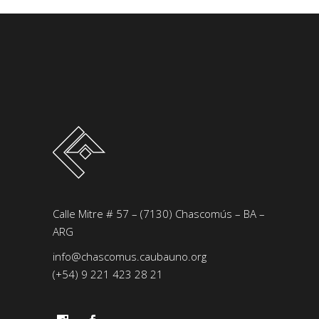
Calle Mitre # 57 – (7130) Chascomús – BA –
ARG
info@chascomus.caubauno.org
(+54) 9 221 423 28 21