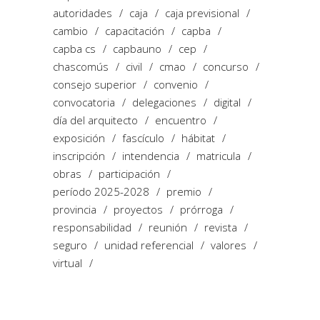
autoridades
caja
caja previsional
cambio
capacitación
capba
capba cs
capbauno
cep
chascomús
civil
cmao
concurso
consejo superior
convenio
convocatoria
delegaciones
digital
día del arquitecto
encuentro
exposición
fascículo
hábitat
inscripción
intendencia
matricula
obras
participación
período 2025-2028
premio
provincia
proyectos
prórroga
responsabilidad
reunión
revista
seguro
unidad referencial
valores
virtual