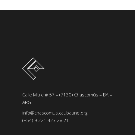
Calle Mitre # 57 – (7130) Chascomús – BA –
ARG
info@chascomus.caubauno.org
(+54) 9 221 423 28 21