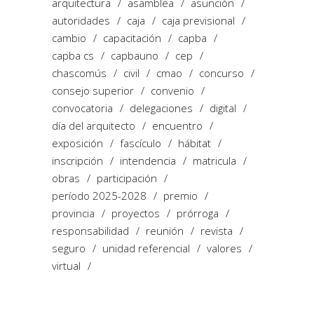
arquitectura
asamblea
asunción
autoridades
caja
caja previsional
cambio
capacitación
capba
capba cs
capbauno
cep
chascomús
civil
cmao
concurso
consejo superior
convenio
convocatoria
delegaciones
digital
día del arquitecto
encuentro
exposición
fascículo
hábitat
inscripción
intendencia
matricula
obras
participación
período 2025-2028
premio
provincia
proyectos
prórroga
responsabilidad
reunión
revista
seguro
unidad referencial
valores
virtual