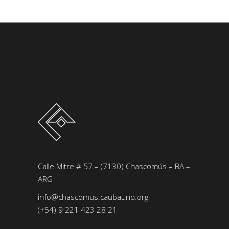
Calle Mitre # 57 – (7130) Chascomús – BA –
ARG
info@chascomus.caubauno.org
(+54) 9 221 423 28 21