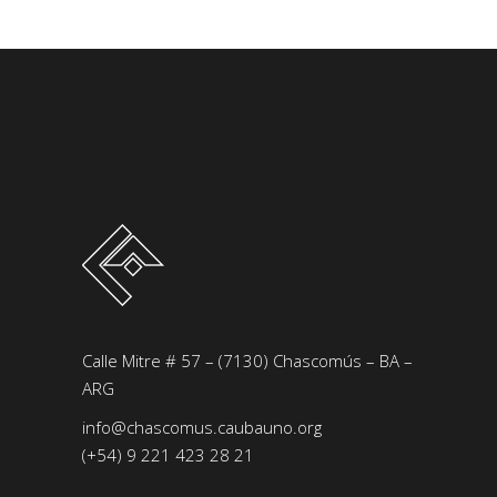
Calle Mitre # 57 – (7130) Chascomús – BA –
ARG
info@chascomus.caubauno.org
(+54) 9 221 423 28 21