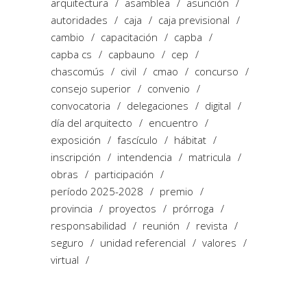
arquitectura
asamblea
asunción
autoridades
caja
caja previsional
cambio
capacitación
capba
capba cs
capbauno
cep
chascomús
civil
cmao
concurso
consejo superior
convenio
convocatoria
delegaciones
digital
día del arquitecto
encuentro
exposición
fascículo
hábitat
inscripción
intendencia
matricula
obras
participación
período 2025-2028
premio
provincia
proyectos
prórroga
responsabilidad
reunión
revista
seguro
unidad referencial
valores
virtual