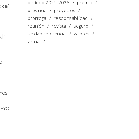
período 2025-2028
premio
dice
/
provincia
proyectos
prórroga
responsabilidad
reunión
revista
seguro
unidad referencial
valores
N:
virtual
e
u
l
ymes
MAYO