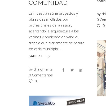
SABE
COMUNIDAD
La muestra reúne proyectos y
by
ch
obras desarrollados por
0 Com
profesionales de la región,
0
acercando la arquitectura a los
vecinos y poniendo en valor el
trabajo que diariamente se realiza
en cada municipio.
SABER +
by
chinomantz
0 Comentarios
0