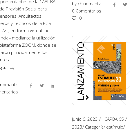
presentantes de la CAAITBA
by
chinomantz
 de Previsión Social para
0 Comentarios
ensores, Arquitectos,
0
ieros y Técnicos de la Pcia.
. As., en forma virtual -no
ncial- mediante la utilización
 plataforma ZOOM, donde se
aron principalmente los
entes
R +
inomantz
entarios
junio 6, 2023
CAPBA CS
2023
/
Categoría
/
estímulo
/