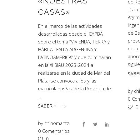
«NUESTRAS
de Re
-Caja
CASAS»
Agrim
Ingen
En el marco de las actividades
de Bs
desarrolladas desde el CAPBA
prese
sobre el tema “VIVIENDA, TIERRA y
de la
HÁBITAT EN LA ARGENTINA Y
abord
LATINOAMERICA” y que culminarán
sigui
en la XI BIAU 2023-2024 a
realizarse en la ciudad de Mar del
SABE
Plata, se convoca a los y las
matriculados/as de la Provincia de
by
ch
0 Com
SABER +
0
by
chinomantz
0 Comentarios
0