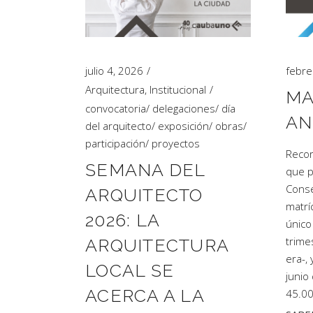
julio 4, 2026
febre
Arquitectura
,
Institucional
MA
convocatoria
/
delegaciones
/
día
AN
del arquitecto
/
exposición
/
obras
/
participación
/
proyectos
Recor
SEMANA DEL
que p
Conse
ARQUITECTO
matrí
2026: LA
único
trime
ARQUITECTURA
era-,
LOCAL SE
junio
ACERCA A LA
45.0