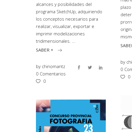
alcances y posibilidades del
plazo
programa SketchUp, adquiriendo
deter
los conceptos necesarios para
prorr
realizar, visualizar, exportar e
origi
imprimir modelizaciones
mismo
tridimensionales.
SABE
SABER +
by
ch
by
chinomantz
0 Com
0 Comentarios
0
0