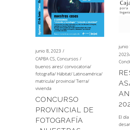
junio
junio 8, 2023
2023
CAPBA CS
,
Concursos
Concl
buenos aires
/
convocatoria
/
RE
fotografía
/
Hábitat
/
Latinoamérica
/
matricula
/
provincia
/
Tierra
/
AS
vivienda
AN
CONCURSO
20
PROVINCIAL DE
El dí
FOTOGRAFÍA
desar