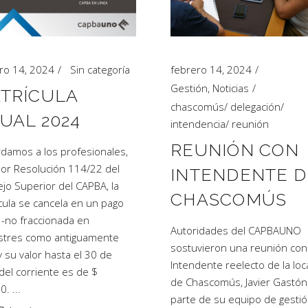
ro 14, 2024
Sin categoría
febrero 14, 2024
Gestión
,
Noticias
TRÍCULA
chascomús
/
delegación
/
UAL 2024
intendencia
/
reunión
REUNIÓN CON
damos a los profesionales,
or Resolución 114/22 del
INTENDENTE D
jo Superior del CAPBA, la
CHASCOMÚS
cula se cancela en un pago
 -no fraccionada en
Autoridades del CAPBAUNO
stres como antiguamente
sostuvieron una reunión con
 y su valor hasta el 30 de
Intendente reelecto de la loc
 del corriente es de $
de Chascomús, Javier Gastón
00.
parte de su equipo de gestió