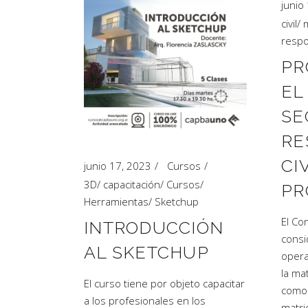
junio
civil
/
m
respo
PR
EL
SE
RE
CI
junio 17, 2023
Cursos
3D
/
capacitación
/
Cursos
/
PR
Herramientas
/
Sketchup
El Co
INTRODUCCIÓN
consi
AL SKETCHUP
opera
la ma
El curso tiene por objeto capacitar
como 
a los profesionales en los
matri