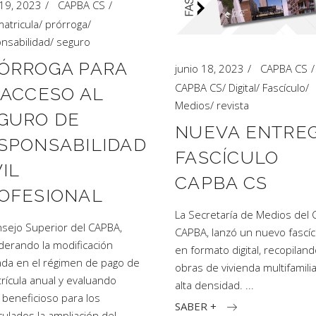
 19, 2023
CAPBA CS
atricula
/
prórroga
/
nsabilidad
/
seguro
ÓRROGA PARA
junio 18, 2023
CAPBA CS
CAPBA CS
/
Digital
/
Fascículo
/
 ACCESO AL
Medios
/
revista
GURO DE
NUEVA ENTRE
SPONSABILIDAD
FASCÍCULO
VIL
CAPBA CS
OFESIONAL
La Secretaría de Medios del 
nsejo Superior del CAPBA,
CAPBA, lanzó un nuevo fascíc
derando la modificación
en formato digital, recopilan
da en el régimen de pago de
obras de vivienda multifamili
trícula anual y evaluando
alta densidad.
beneficioso para los
SABER +
culados la ampliación del