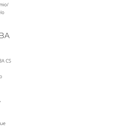
mio
/
elo
BA
BA CS
to
,
que