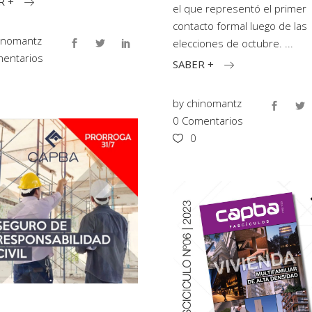
R +
el que representó el primer
contacto formal luego de las
inomantz
elecciones de octubre.
entarios
SABER +
by
chinomantz
0 Comentarios
0