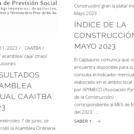
Construción
/
gran la plata
/
ín
Mayo 2023
ÍNDICE DE LA
CONSTRUCCIÓ
MAYO 2023
 11, 2023
CAAITBA
/
asamblea
/
caja
/
cmao
/
El Capbauno comunica que s
usiones
encuentra disponible para s
SULTADOS
consulta el Indicador mensua
elaborado en el ámbito local
AMBLEA
por APYMECO (Asociación P
UAL CAAITBA
de la Construcción)
correspondiente al MES de 
23
del 2023.
a miércoles 7 de junio, se
SABER +
rolló la Asamblea Ordinaria