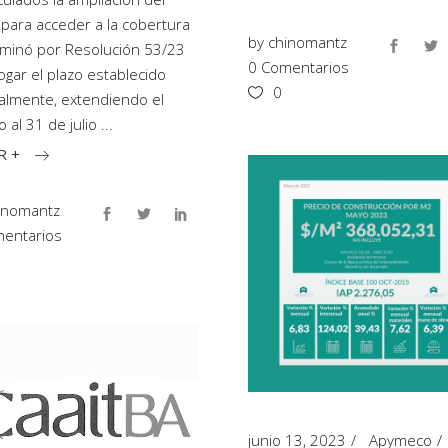
 para acceder a la cobertura
by
chinomantz
minó por Resolución 53/23
0 Comentarios
ogar el plazo establecido
0
nalmente, extendiendo el
 al 31 de julio
R +
inomantz
entarios
junio 13, 2023
Apymeco