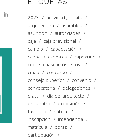
ETIQUETAS
2023
actividad gratuita
arquitectura
asamblea
asunción
autoridades
caja
caja previsional
cambio
capacitación
capba
capba cs
capbauno
cep
chascomús
civil
cmao
concurso
consejo superior
convenio
convocatoria
delegaciones
digital
día del arquitecto
encuentro
exposición
fascículo
hábitat
inscripción
intendencia
matricula
obras
participación