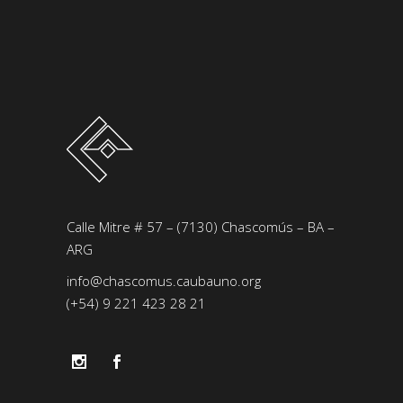
Calle Mitre # 57 – (7130) Chascomús – BA –
ARG
info@chascomus.caubauno.org
(+54) 9 221 423 28 21