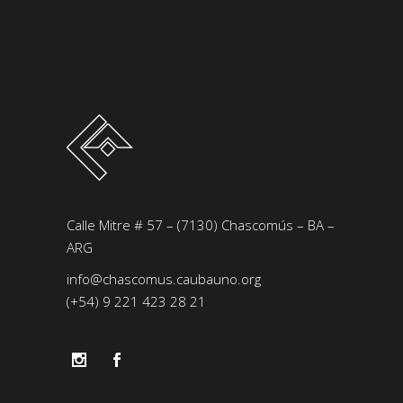
Calle Mitre # 57 – (7130) Chascomús – BA –
ARG
info@chascomus.caubauno.org
(+54) 9 221 423 28 21