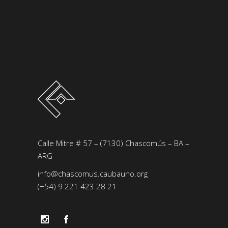
Calle Mitre # 57 – (7130) Chascomús – BA –
ARG
info@chascomus.caubauno.org
(+54) 9 221 423 28 21