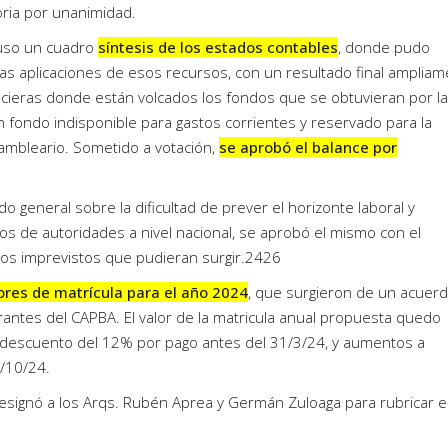
ria por unanimidad.
puso un cuadro
síntesis de los estados contables
, donde pudo
 las aplicaciones de esos recursos, con un resultado final amplia
ancieras donde están volcados los fondos que se obtuvieran por la
 fondo indisponible para gastos corrientes y reservado para la
ambleario. Sometido a votación,
se aprobó el balance por
o general sobre la dificultad de prever el horizonte laboral y
os de autoridades a nivel nacional, se aprobó el mismo con el
los imprevistos que pudieran surgir.2426
ores de matrícula para el año 2024
, que surgieron de un acuer
grantes del CAPBA. El valor de la matricula anual propuesta quedo
descuento del 12% por pago antes del 31/3/24, y aumentos a
/10/24.
designó a los Arqs. Rubén Aprea y Germán Zuloaga para rubricar el