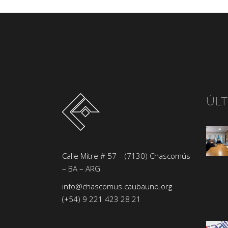
ÚL
Calle Mitre # 57 – (7130) Chascomús
– BA – ARG
info@chascomus.caubauno.org
(+54) 9 221 423 28 21