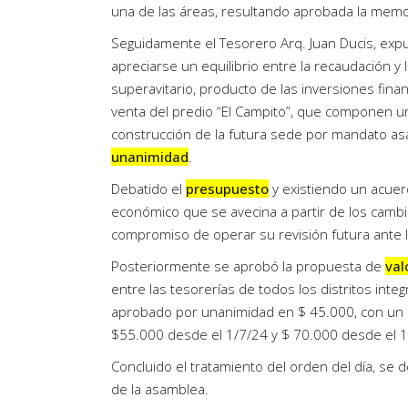
una de las áreas, resultando aprobada la memo
Seguidamente el Tesorero Arq. Juan Ducis, ex
apreciarse un equilibrio entre la recaudación y
superavitario, producto de las inversiones fin
venta del predio “El Campito”, que componen un
construcción de la futura sede por mandato as
unanimidad
.
Debatido el
presupuesto
y existiendo un acuerd
económico que se avecina a partir de los cambi
compromiso de operar su revisión futura ante 
Posteriormente se aprobó la propuesta de
val
entre las tesorerías de todos los distritos inte
aprobado por unanimidad en $ 45.000, con un 
$55.000 desde el 1/7/24 y $ 70.000 desde el 1
Concluido el tratamiento del orden del día, se 
de la asamblea.