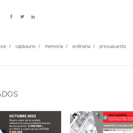
nce
/
capbauno
/
memoria
/
ordinaria
/
presupuesto
ADOS