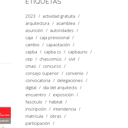
ETIQUETAS
2023
actividad gratuita
arquitectura
asamblea
asunción
autoridades
caja
caja previsional
cambio
capacitación
capba
capba cs
capbauno
cep
chascomús
civil
cmao
concurso
consejo superior
convenio
convocatoria
delegaciones
digital
día del arquitecto
encuentro
exposición
fascículo
hábitat
inscripción
intendencia
matricula
obras
participación