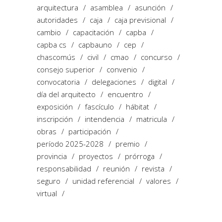
arquitectura
asamblea
asunción
autoridades
caja
caja previsional
cambio
capacitación
capba
capba cs
capbauno
cep
chascomús
civil
cmao
concurso
consejo superior
convenio
convocatoria
delegaciones
digital
día del arquitecto
encuentro
exposición
fascículo
hábitat
inscripción
intendencia
matricula
obras
participación
período 2025-2028
premio
provincia
proyectos
prórroga
responsabilidad
reunión
revista
seguro
unidad referencial
valores
virtual