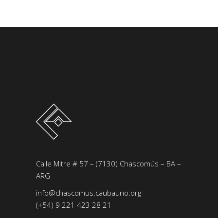
Calle Mitre # 57 – (7130) Chascomús – BA –
ARG
info@chascomus.caubauno.org
(+54) 9 221 423 28 21