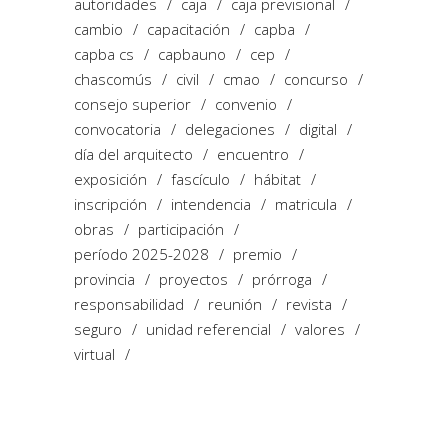
autoridades
caja
caja previsional
cambio
capacitación
capba
capba cs
capbauno
cep
chascomús
civil
cmao
concurso
consejo superior
convenio
convocatoria
delegaciones
digital
día del arquitecto
encuentro
exposición
fascículo
hábitat
inscripción
intendencia
matricula
obras
participación
período 2025-2028
premio
provincia
proyectos
prórroga
responsabilidad
reunión
revista
seguro
unidad referencial
valores
virtual