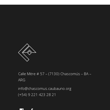
Calle Mitre # 57 – (7130) Chascomús – BA –
ARG
info@chascomus.caubauno.org
(+54) 9 221 423 28 21