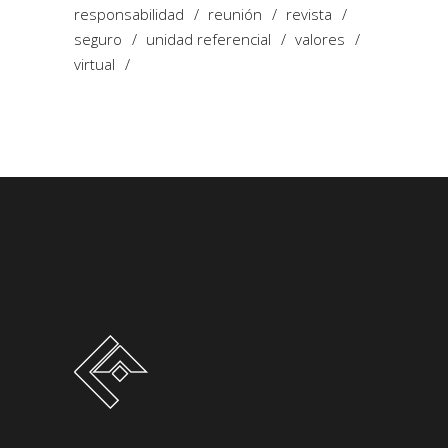
responsabilidad
reunión
revista
seguro
unidad referencial
valores
virtual