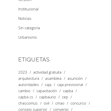
Institucional
Noticias
Sin categoría
Urbanismo
ETIQUETAS
2023
actividad gratuita
arquitectura
asamblea
asunción
autoridades
caja
caja previsional
cambio
capacitación
capba
capba cs
capbauno
cep
chascomús
civil
cmao
concurso
consejo superior
convenio