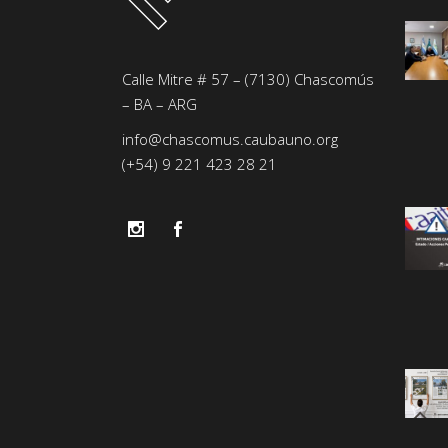
Calle Mitre # 57 – (7130) Chascomús
– BA – ARG
info@chascomus.caubauno.org
(+54) 9 221 423 28 21