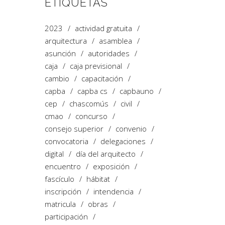
ETIQUETAS
2023
actividad gratuita
arquitectura
asamblea
asunción
autoridades
caja
caja previsional
cambio
capacitación
capba
capba cs
capbauno
cep
chascomús
civil
cmao
concurso
consejo superior
convenio
convocatoria
delegaciones
digital
día del arquitecto
encuentro
exposición
fascículo
hábitat
inscripción
intendencia
matricula
obras
participación