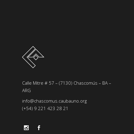
Calle Mitre # 57 – (7130) Chascomús – BA –
ARG
info@chascomus.caubauno.org
(+54) 9 221 423 28 21